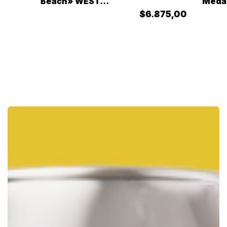
Beach» WEST
Medal
COAST – Lata
$6.875,00
473cc