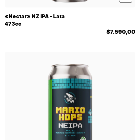
«Nectar» NZ IPA – Lata
473cc
$7.590,00