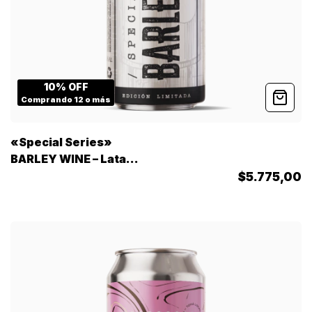
10% OFF
Comprando 12 o más
«Special Series»
BARLEY WINE – Lata
473cc
$5.775,00