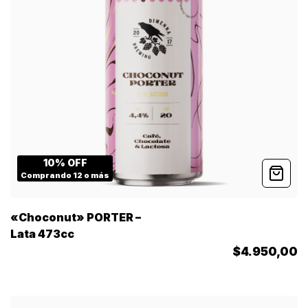
10% OFF
Comprando 12 o más
«Choconut» PORTER –
Lata 473cc
$4.950,00